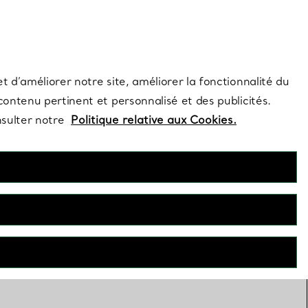
s et exclusivités de la Maison.
Contactez-nous
Connectez-vous
t d’améliorer notre site, améliorer la fonctionnalité du
 contenu pertinent et personnalisé et des publicités.
nsulter notre
Politique relative aux Cookies.