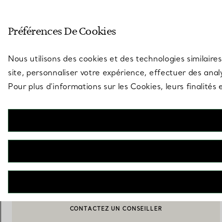
Entrez dans l’univers de Tiff
Préférences De Cookies
Aller à la page des boutiques
Nous utilisons des cookies et des technologies similaires
site, personnaliser votre expérience, effectuer des analy
Pour plus d’informations sur les Cookies, leurs finalité
Elsa Peretti®
Diamonds by The Yard® Sautoir
€ 50.000
M’AVERTIR LORSQUE CE PRODUIT EST DISPONIBLE
CONTACTEZ UN CONSEILLER
BOOK AN APPOINTMENT
CONTACTER UN CONSEILLER CLIENT OU PRENDRE RENDEZ-