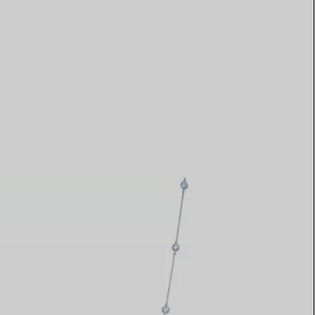
Elsa Peretti®
Comment assortir alliance et
bague de fiançailles