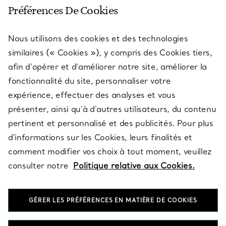
SERVICE CLIENT
Préférences De Cookies
Nous utilisons des cookies et des technologies
SERVICES
similaires (« Cookies »), y compris des Cookies tiers,
afin d’opérer et d’améliorer notre site, améliorer la
fonctionnalité du site, personnaliser votre
À PROPOS
expérience, effectuer des analyses et vous
présenter, ainsi qu’à d’autres utilisateurs, du contenu
pertinent et personnalisé et des publicités. Pour plus
QUESTIONS LÉGALES
d’informations sur les Cookies, leurs finalités et
comment modifier vos choix à tout moment, veuillez
consulter notre
Politique relative aux Cookies.
SUIVEZ-NOUS
GÉRER LES PRÉFÉRENCES EN MATIÈRE DE COOKIES
Changer de région :