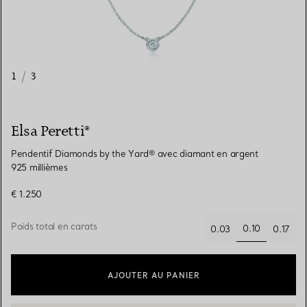
1
/
3
Elsa Peretti®
Pendentif Diamonds by the Yard® avec diamant en argent
925 millièmes
€ 1.250
Poids total en carats
0.10
0.03
0.17
sélectionnés
AJOUTER AU PANIER