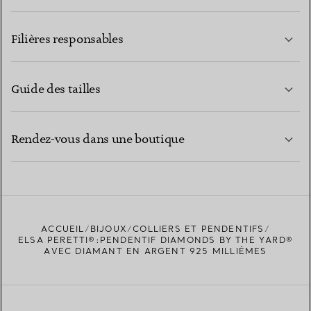
EN SAVOIR PLUS
Filières responsables
Guide des tailles
CONTACTEZ-NOUS
EN SAVOIR PLUS
Rendez-vous dans une boutique
EN SAVOIR PLUS
ACCUEIL
BIJOUX
COLLIERS ET PENDENTIFS
TROUVEZ LA BOUTIQUE LA PLUS PROCHE
ELSA PERETTI®:PENDENTIF DIAMONDS BY THE YARD®
AVEC DIAMANT EN ARGENT 925 MILLIÈMES