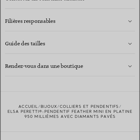
EN SAVOIR PLUS
Filières responsables
Guide des tailles
CONTACTEZ-NOUS
EN SAVOIR PLUS
Rendez-vous dans une boutique
EN SAVOIR PLUS
ACCUEIL
BIJOUX
COLLIERS ET PENDENTIFS
TROUVEZ LA BOUTIQUE LA PLUS PROCHE
ELSA PERETTI®:PENDENTIF FEATHER MINI EN PLATINE
950 MILLIÈMES AVEC DIAMANTS PAVÉS