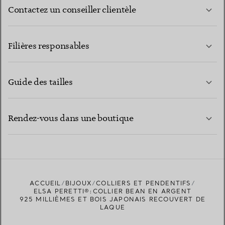
Contactez un conseiller clientèle
EN SAVOIR PLUS
Filières responsables
Guide des tailles
CONTACTEZ-NOUS
EN SAVOIR PLUS
Rendez-vous dans une boutique
EN SAVOIR PLUS
ACCUEIL
BIJOUX
COLLIERS ET PENDENTIFS
TROUVEZ LA BOUTIQUE LA PLUS PROCHE
ELSA PERETTI®:COLLIER BEAN EN ARGENT
925 MILLIÈMES ET BOIS JAPONAIS RECOUVERT DE
LAQUE