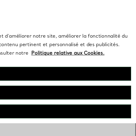
s et exclusivités de la Maison.
Contactez-nous
Connectez-vous
t d’améliorer notre site, améliorer la fonctionnalité du
 contenu pertinent et personnalisé et des publicités.
nsulter notre
Politique relative aux Cookies.