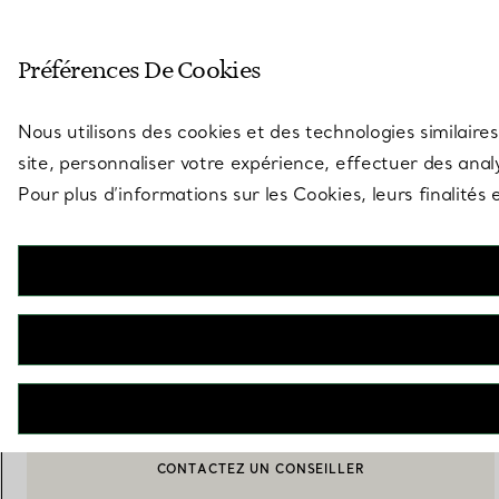
Entrez dans l’univers de Tiff
Préférences De Cookies
Aller à la page des boutiques
Nous utilisons des cookies et des technologies similaires
site, personnaliser votre expérience, effectuer des analy
Pour plus d’informations sur les Cookies, leurs finalité
Elsa Peretti®
Collier Bean en bois japonais recouvert de laque noire
€ 2.200
M’AVERTIR LORSQUE CE PRODUIT EST DISPONIBLE
CONTACTEZ UN CONSEILLER
CONTACTER UN CONSEILLER CLIENT OU PRENDRE RENDEZ-
BOOK AN APPOINTMENT