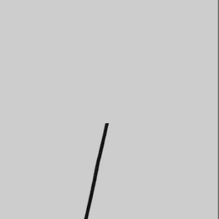
Elsa Peretti®
Comment assortir alliance et
bague de fiançailles