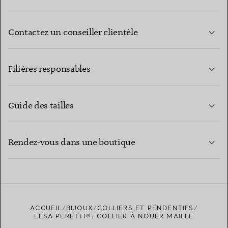
Contactez un conseiller clientèle
EN SAVOIR PLUS
Filières responsables
Guide des tailles
CONTACTEZ-NOUS
EN SAVOIR PLUS
Rendez-vous dans une boutique
EN SAVOIR PLUS
ACCUEIL
BIJOUX
COLLIERS ET PENDENTIFS
TROUVEZ LA BOUTIQUE LA PLUS PROCHE
ELSA PERETTI®: COLLIER À NOUER MAILLE