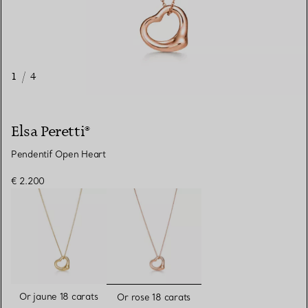
1
/
4
Elsa Peretti®
Pendentif Open Heart
€ 2.200
sélectionnés
Or jaune 18 carats
Or rose 18 carats