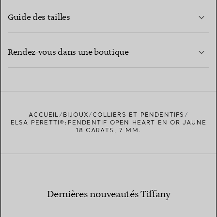
Guide des tailles
CONTACTEZ-NOUS
EN SAVOIR PLUS
Rendez-vous dans une boutique
EN SAVOIR PLUS
ACCUEIL
BIJOUX
COLLIERS ET PENDENTIFS
TROUVEZ LA BOUTIQUE LA PLUS PROCHE
ELSA PERETTI®:PENDENTIF OPEN HEART EN OR JAUNE
18 CARATS, 7 MM.
Dernières nouveautés Tiffany