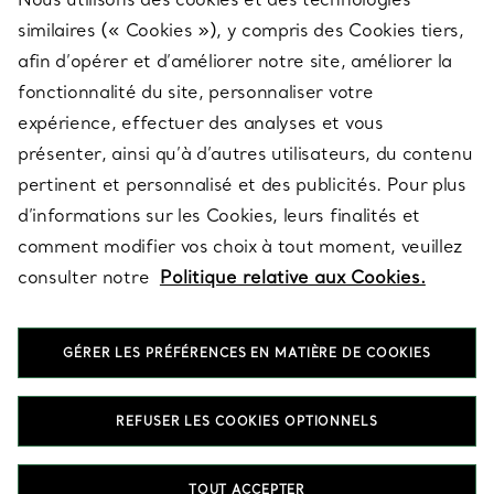
SERVICES
similaires (« Cookies »), y compris des Cookies tiers,
afin d’opérer et d’améliorer notre site, améliorer la
fonctionnalité du site, personnaliser votre
À PROPOS
expérience, effectuer des analyses et vous
présenter, ainsi qu’à d’autres utilisateurs, du contenu
pertinent et personnalisé et des publicités. Pour plus
QUESTIONS LÉGALES
d’informations sur les Cookies, leurs finalités et
comment modifier vos choix à tout moment, veuillez
consulter notre
Politique relative aux Cookies.
SUIVEZ-NOUS
GÉRER LES PRÉFÉRENCES EN MATIÈRE DE COOKIES
Changer de région :
REFUSER LES COOKIES OPTIONNELS
T&Co. 2026
TOUT ACCEPTER