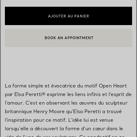
AJOUTER AU PANIER
BOOK AN APPOINTMENT
CONTACTER UN CONSEILLER CLIENT OU PRENDRE RENDEZ-V
La forme simple et évocatrice du motif Open Heart
par Elsa Peretti® exprime les liens infinis et l’esprit de
l’amour. C’est en observant les œuvres du sculpteur
britannique Henry Moore qu’Elsa Peretti a trouvé
l’inspiration pour ce motif. L’idée lui est venue
lorsqu’elle a découvert la forme d’un cœur dans le
vide de l’une de ses sculptures. Ce pendentif en or