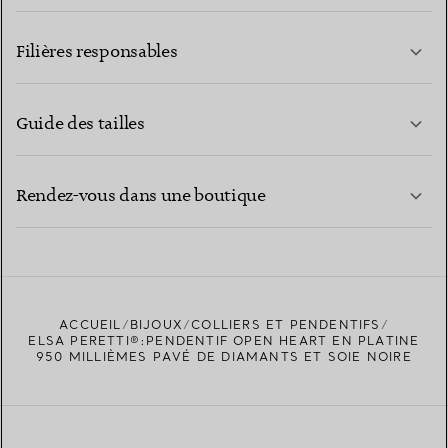
EN SAVOIR PLUS
Filières responsables
Guide des tailles
CONTACTEZ-NOUS
EN SAVOIR PLUS
Rendez-vous dans une boutique
EN SAVOIR PLUS
ACCUEIL
BIJOUX
COLLIERS ET PENDENTIFS
TROUVEZ LA BOUTIQUE LA PLUS PROCHE
ELSA PERETTI®:PENDENTIF OPEN HEART EN PLATINE
950 MILLIÈMES PAVÉ DE DIAMANTS ET SOIE NOIRE