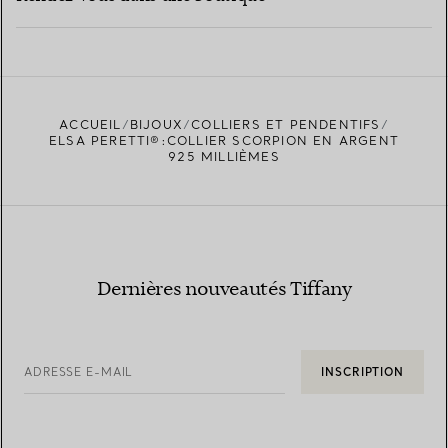
EN SAVOIR PLUS
ACCUEIL
BIJOUX
COLLIERS ET PENDENTIFS
TROUVEZ LA BOUTIQUE LA PLUS PROCHE
ELSA PERETTI®:COLLIER SCORPION EN ARGENT
925 MILLIÈMES
Dernières nouveautés Tiffany
ADRESSE E-MAIL
INSCRIPTION