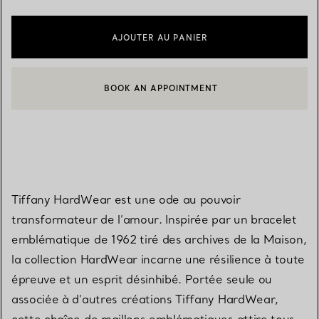
AJOUTER AU PANIER
BOOK AN APPOINTMENT
CONTACTER UN CONSEILLER CLIENT OU PRENDRE RENDEZ-V
Tiffany HardWear est une ode au pouvoir
transformateur de l’amour. Inspirée par un bracelet
emblématique de 1962 tiré des archives de la Maison,
la collection HardWear incarne une résilience à toute
épreuve et un esprit désinhibé. Portée seule ou
associée à d’autres créations Tiffany HardWear,
cette chaîne de maillons emblématiques attire tous