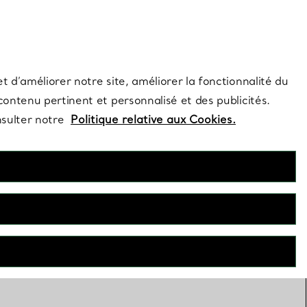
s et exclusivités de la Maison.
Contactez-nous
Connectez-vous
t d’améliorer notre site, améliorer la fonctionnalité du
 contenu pertinent et personnalisé et des publicités.
nsulter notre
Politique relative aux Cookies.