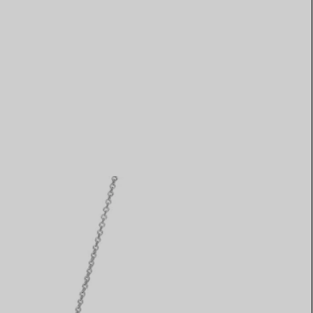
Elsa Peretti®
Comment assortir alliance et
bague de fiançailles