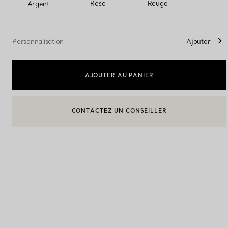
sélectionnés
Rose
Rouge
Argent
Alliances pour femme
Alliances pour hommes
Personnalisation
Ajouter
AJOUTER AU PANIER
Prenez
rendez-vous
avec un 
BOOK AN APPOINTMENT
CONTACTER UN CONSEILLER CLIENT OU PRENDRE RENDEZ-