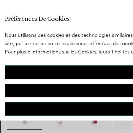
Entrez dans l’univers de Tiff
Préférences De Cookies
Aller à la page des boutiques
Nous utilisons des cookies et des technologies similaires
site, personnaliser votre expérience, effectuer des analy
Pour plus d’informations sur les Cookies, leurs finalité
Return to Tiffany™
Pendentif double Plaque Cœur en argent 925 millièmes. Mini.
€ 340
+ 1