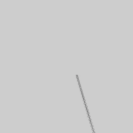
Bagues pour couples
Bagues Eternité
expert en diamants Tiffany.
VOUS