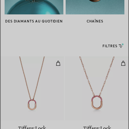
DES DIAMANTS AU QUOTIDIEN
CHAÎNES
FILTRES
Pendentif en or rose et saphirs r
Pen
Tiffany Lock
Tiffany Lock