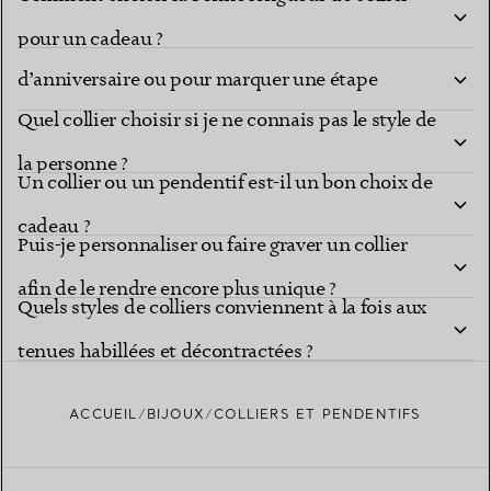
Quel collier choisir pour un cadeau
pour un cadeau ?
d’anniversaire ou pour marquer une étape
Quel collier choisir si je ne connais pas le style de
importante ?
la personne ?
Un collier ou un pendentif est-il un bon choix de
cadeau ?
Puis-je personnaliser ou faire graver un collier
afin de le rendre encore plus unique ?
Quels styles de colliers conviennent à la fois aux
tenues habillées et décontractées ?
ACCUEIL
BIJOUX
COLLIERS ET PENDENTIFS