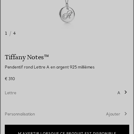
1
/
4
Tiffany Notes™
Pendentif rond Lettre A en argent 925 millièmes
€ 310
Lettre
A
Personnalisation
Ajouter
M’AVERTIR LORSQUE CE PRODUIT EST DISPONIBLE