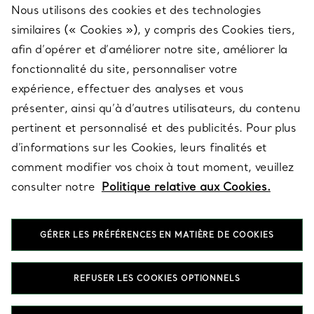
Nous utilisons des cookies et des technologies
SERVICES
similaires (« Cookies »), y compris des Cookies tiers,
afin d’opérer et d’améliorer notre site, améliorer la
fonctionnalité du site, personnaliser votre
À PROPOS
expérience, effectuer des analyses et vous
présenter, ainsi qu’à d’autres utilisateurs, du contenu
pertinent et personnalisé et des publicités. Pour plus
QUESTIONS LÉGALES
d’informations sur les Cookies, leurs finalités et
comment modifier vos choix à tout moment, veuillez
consulter notre
Politique relative aux Cookies.
SUIVEZ-NOUS
GÉRER LES PRÉFÉRENCES EN MATIÈRE DE COOKIES
Changer de région :
REFUSER LES COOKIES OPTIONNELS
T&Co. 2026