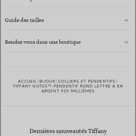
Guide des tailles
CONTACTEZ-NOUS
EN SAVOIR PLUS
Rendez-vous dans une boutique
EN SAVOIR PLUS
ACCUEIL
BIJOUX
COLLIERS ET PENDENTIFS
TROUVEZ LA BOUTIQUE LA PLUS PROCHE
TIFFANY NOTES™:PENDENTIF ROND LETTRE A EN
ARGENT 925 MILLIÈMES
Dernières nouveautés Tiffany