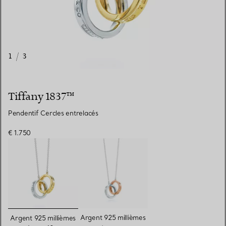
1
/
3
Tiffany 1837™
Pendentif Cercles entrelacés
€ 1.750
sélectionnés
Argent 925 millièmes
Argent 925 millièmes