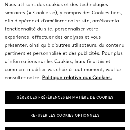
Nous utilisons des cookies et des technologies
SERVICES
similaires (« Cookies »), y compris des Cookies tiers,
afin d’opérer et d’améliorer notre site, améliorer la
fonctionnalité du site, personnaliser votre
À PROPOS
expérience, effectuer des analyses et vous
présenter, ainsi qu’à d’autres utilisateurs, du contenu
pertinent et personnalisé et des publicités. Pour plus
QUESTIONS LÉGALES
d’informations sur les Cookies, leurs finalités et
comment modifier vos choix à tout moment, veuillez
consulter notre
Politique relative aux Cookies.
SUIVEZ-NOUS
GÉRER LES PRÉFÉRENCES EN MATIÈRE DE COOKIES
Changer de région :
REFUSER LES COOKIES OPTIONNELS
T&Co. 2026