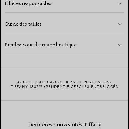
Filières responsables
Guide des tailles
CONTACTEZ-NOUS
EN SAVOIR PLUS
Rendez-vous dans une boutique
EN SAVOIR PLUS
ACCUEIL
BIJOUX
COLLIERS ET PENDENTIFS
TROUVEZ LA BOUTIQUE LA PLUS PROCHE
TIFFANY 1837™ :PENDENTIF CERCLES ENTRELACÉS
Dernières nouveautés Tiffany