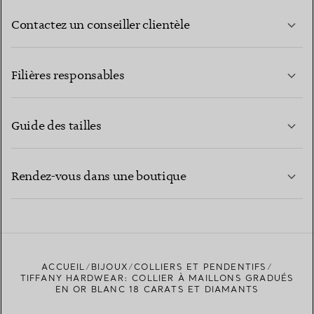
Contactez un conseiller clientèle
EN SAVOIR PLUS
Filières responsables
Guide des tailles
CONTACTEZ-NOUS
EN SAVOIR PLUS
Rendez-vous dans une boutique
EN SAVOIR PLUS
ACCUEIL
BIJOUX
COLLIERS ET PENDENTIFS
TROUVEZ LA BOUTIQUE LA PLUS PROCHE
TIFFANY HARDWEAR: COLLIER À MAILLONS GRADUÉS
EN OR BLANC 18 CARATS ET DIAMANTS