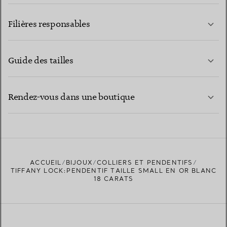
EN SAVOIR PLUS
Filières responsables
Guide des tailles
CONTACTEZ-NOUS
EN SAVOIR PLUS
Rendez-vous dans une boutique
EN SAVOIR PLUS
ACCUEIL
BIJOUX
COLLIERS ET PENDENTIFS
TROUVEZ LA BOUTIQUE LA PLUS PROCHE
TIFFANY LOCK:PENDENTIF TAILLE SMALL EN OR BLANC
18 CARATS