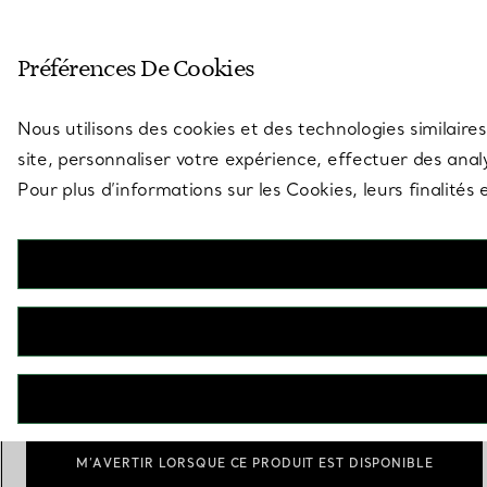
Entrez dans l’univers de Tiff
Préférences De Cookies
Aller à la page des boutiques
Nous utilisons des cookies et des technologies similaires
site, personnaliser votre expérience, effectuer des analy
Pour plus d’informations sur les Cookies, leurs finalité
Tiffany Signature® Pearls
Pendentif
€ 1.300
Perle (en diamètre)
6.5-7 mm
7.5-8 mm
sélecti
M’AVERTIR LORSQUE CE PRODUIT EST DISPONIBLE