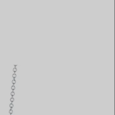
Elsa Peretti®
Comment assortir alliance et
bague de fiançailles