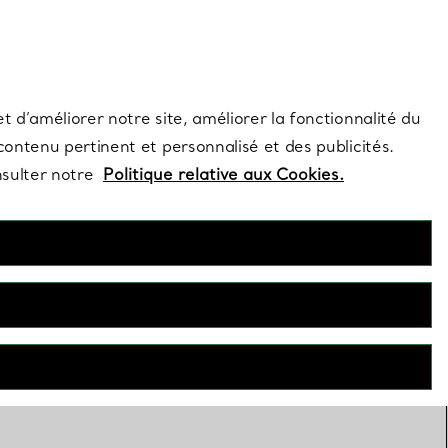
s et exclusivités de la Maison.
Contactez-nous
Connectez-vous
t d’améliorer notre site, améliorer la fonctionnalité du
 contenu pertinent et personnalisé et des publicités.
nsulter notre
Politique relative aux Cookies.