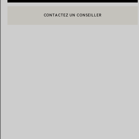
BOOK AN APPOINTMENT
CONTACTER UN CONSEILLER CLIENT OU PRENDRE RENDEZ-
Alliances pour femme
Alliances pour hommes
Prenez
rendez-vous
avec un 