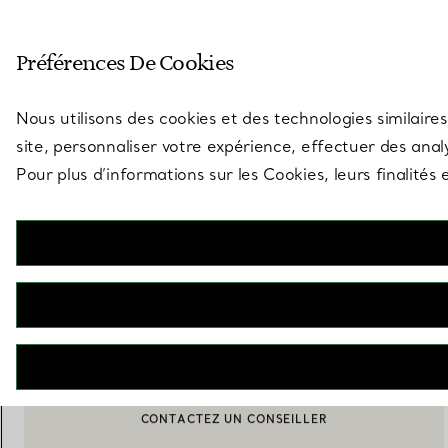
Entrez dans l’univers de Tiff
Préférences De Cookies
Aller à la page des boutiques
Nous utilisons des cookies et des technologies similaires
site, personnaliser votre expérience, effectuer des analy
Pour plus d’informations sur les Cookies, leurs finalité
Tiffany T
Pendentif Cercle T1 en or rose. Small
€ 4.800
AJOUTER AU PANIER
BOOK AN APPOINTMENT
CONTACTER UN CONSEILLER CLIENT OU PRENDRE RENDEZ-