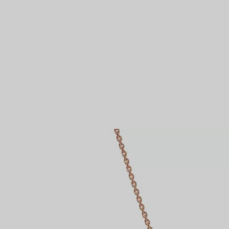
Bagues pour couples
Bagues Eternité
expert en diamants Tiffany.