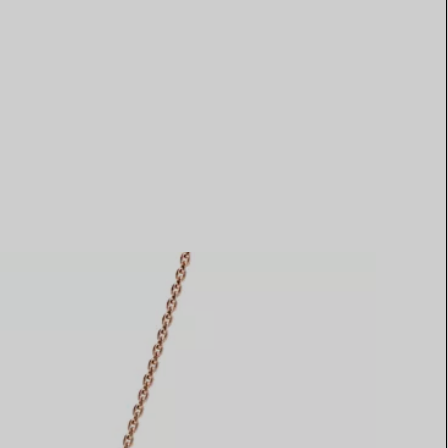
Elsa Peretti®
Comment assortir alliance et
bague de fiançailles