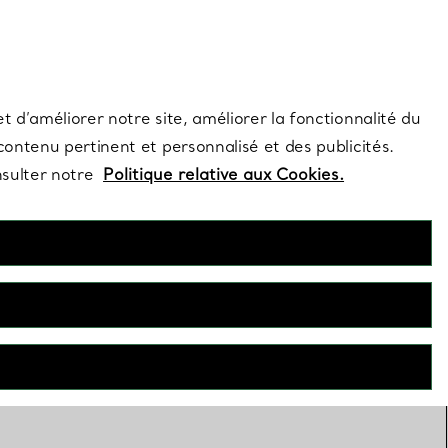
s et exclusivités de la Maison.
Contactez-nous
Connectez-vous
t d’améliorer notre site, améliorer la fonctionnalité du
 contenu pertinent et personnalisé et des publicités.
nsulter notre
Politique relative aux Cookies.