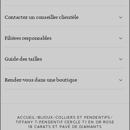
Contactez un conseiller clientèle
EN SAVOIR PLUS
Filières responsables
Guide des tailles
CONTACTEZ-NOUS
EN SAVOIR PLUS
Rendez-vous dans une boutique
EN SAVOIR PLUS
ACCUEIL
BIJOUX
COLLIERS ET PENDENTIFS
TROUVEZ LA BOUTIQUE LA PLUS PROCHE
TIFFANY T:PENDENTIF CERCLE T1 EN OR ROSE
18 CARATS ET PAVÉ DE DIAMANTS