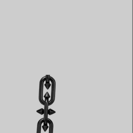
Elsa Peretti®
Comment assortir alliance et
bague de fiançailles