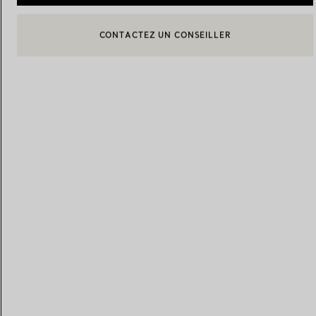
BOOK AN APPOINTMENT
CONTACTER UN CONSEILLER CLIENT OU PRENDRE RENDEZ-
Alliances pour femme
Alliances pour hommes
Prenez
rendez-vous
avec un 