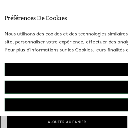
Entrez dans l’univers de Tiff
Préférences De Cookies
Aller à la page des boutiques
Nous utilisons des cookies et des technologies similaires
site, personnaliser votre expérience, effectuer des analy
Pour plus d’informations sur les Cookies, leurs finalité
Tiffany Titan by Pharrell Williams
Collier en titane, or 18 carats et diamants
€ 27.100
Longueur (cm)
Guide des tailles
42.5
45.7
sélectionné
AJOUTER AU PANIER