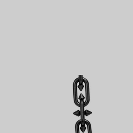
VOUS
Bagues pour couples
Bagues Eternité
expert en diamants Tiffany.