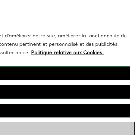
s et exclusivités de la Maison.
Contactez-nous
Connectez-vous
t d’améliorer notre site, améliorer la fonctionnalité du
 contenu pertinent et personnalisé et des publicités.
nsulter notre
Politique relative aux Cookies.