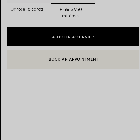
sélectionnés
Or rose 18 carats
Platine 950
millièmes
Alliances pour femme
Alliances pour hommes
AJOUTER AU PANIER
Prenez
rendez-vous
avec un 
BOOK AN APPOINTMENT
CONTACTER UN CONSEILLER CLIENT OU PRENDRE RENDEZ-