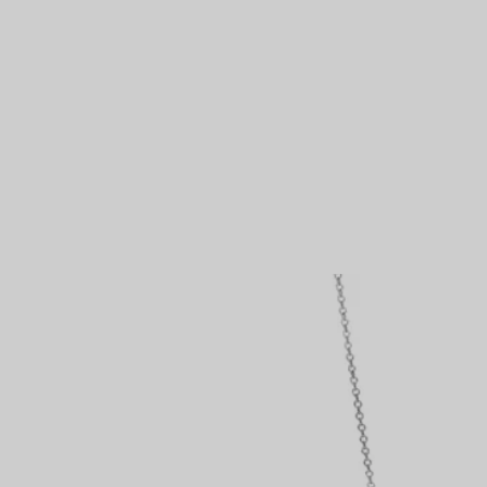
Bagues pour couples
Bagues Eternité
expert en diamants Tiffany.
VOUS