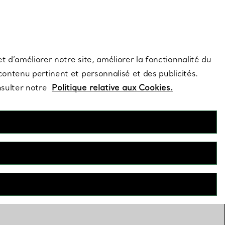
s et exclusivités de la Maison.
Contactez-nous
Connectez-vous
t d’améliorer notre site, améliorer la fonctionnalité du
 contenu pertinent et personnalisé et des publicités.
nsulter notre
Politique relative aux Cookies.