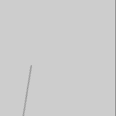
Elsa Peretti®
Comment assortir alliance et
bague de fiançailles