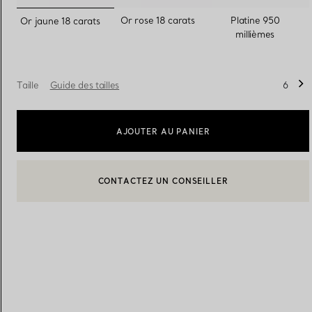
sélectionnés
Or rose 18 carats
Platine 950
Or jaune 18 carats
millièmes
Alliances pour femme
Alliances pour hommes
Taille
Guide des tailles
6
Prenez
rendez-vous
avec un 
AJOUTER AU PANIER
CONTACTEZ UN CONSEILLER
CONTACTER UN CONSEILLER CLIENT OU PRENDRE RENDEZ-
BOOK AN APPOINTMENT