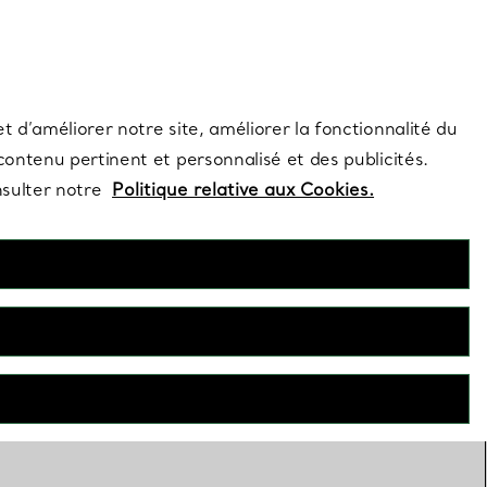
s et exclusivités de la Maison.
Contactez-nous
Connectez-vous
t d’améliorer notre site, améliorer la fonctionnalité du
 contenu pertinent et personnalisé et des publicités.
nsulter notre
Politique relative aux Cookies.