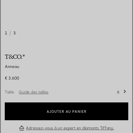
1
/
3
T&CO.®
Anneau
€ 3.600
Taille
Guide des tailles
6
AJOUTER AU PANIER
Adressez-vous à un expert en diamants Tiffany.