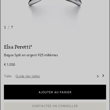
1
/
7
Elsa Peretti®
Bague Split en argent 925 millièmes
€ 1.050
Taille
Guide des tailles
6
AJOUTER AU PANIER
BOOK AN APPOINTMENT