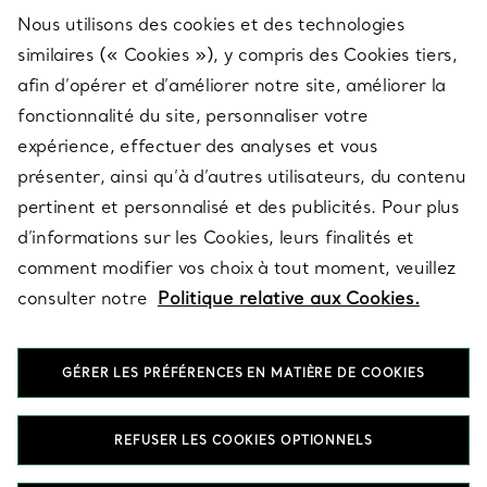
Nous utilisons des cookies et des technologies
SERVICES
similaires (« Cookies »), y compris des Cookies tiers,
afin d’opérer et d’améliorer notre site, améliorer la
fonctionnalité du site, personnaliser votre
À PROPOS
expérience, effectuer des analyses et vous
présenter, ainsi qu’à d’autres utilisateurs, du contenu
pertinent et personnalisé et des publicités. Pour plus
QUESTIONS LÉGALES
d’informations sur les Cookies, leurs finalités et
comment modifier vos choix à tout moment, veuillez
consulter notre
Politique relative aux Cookies.
SUIVEZ-NOUS
GÉRER LES PRÉFÉRENCES EN MATIÈRE DE COOKIES
Changer de région :
REFUSER LES COOKIES OPTIONNELS
T&Co. 2026