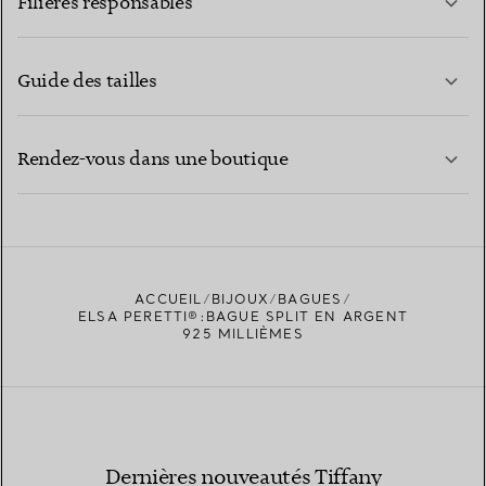
Filières responsables
Guide des tailles
CONTACTEZ-NOUS
EN SAVOIR PLUS
Rendez-vous dans une boutique
EN SAVOIR PLUS
ACCUEIL
BIJOUX
BAGUES
TROUVEZ LA BOUTIQUE LA PLUS PROCHE
ELSA PERETTI®:BAGUE SPLIT EN ARGENT
925 MILLIÈMES
Dernières nouveautés Tiffany