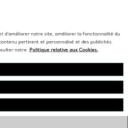
s et exclusivités de la Maison.
Contactez-nous
Connectez-vous
t d’améliorer notre site, améliorer la fonctionnalité du
 contenu pertinent et personnalisé et des publicités.
nsulter notre
Politique relative aux Cookies.