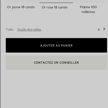
sélectionnés
Or jaune 18 carats
Platine 950
Or rose 18 carats
millièmes
Alliances pour femme
Alliances pour hommes
Taille
Guide des tailles
6
Prenez
rendez-vous
avec un 
AJOUTER AU PANIER
CONTACTEZ UN CONSEILLER
BOOK AN APPOINTMENT
CONTACTER UN CONSEILLER CLIENT OU PRENDRE RENDEZ-