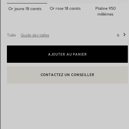
sélectionnés
Or rose 18 carats
Platine 950
Or jaune 18 carats
millièmes
Alliances pour femme
Alliances pour hommes
Taille
Guide des tailles
6
Prenez
rendez-vous
avec un 
AJOUTER AU PANIER
CONTACTEZ UN CONSEILLER
BOOK AN APPOINTMENT
CONTACTER UN CONSEILLER CLIENT OU PRENDRE RENDEZ-