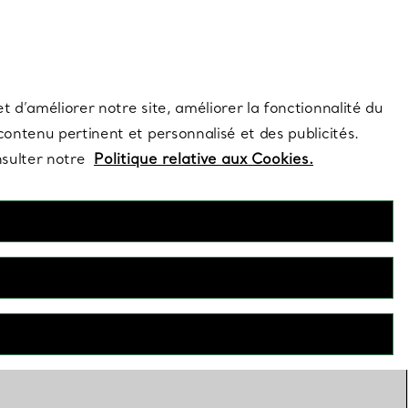
s et exclusivités de la Maison.
Contactez-nous
Connectez-vous
t d’améliorer notre site, améliorer la fonctionnalité du
 contenu pertinent et personnalisé et des publicités.
nsulter notre
Politique relative aux Cookies.