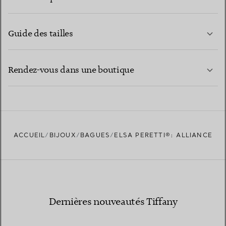
Guide des tailles
CONTACTEZ-NOUS
EN SAVOIR PLUS
Rendez-vous dans une boutique
EN SAVOIR PLUS
ACCUEIL
BIJOUX
BAGUES
ELSA PERETTI®: ALLIANCE
TROUVEZ LA BOUTIQUE LA PLUS PROCHE
Dernières nouveautés Tiffany