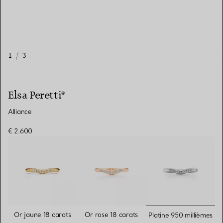
1
/
3
Elsa Peretti®
Alliance
€ 2.600
sélectionn
Or jaune 18 carats
Or rose 18 carats
Platine 950 millièmes