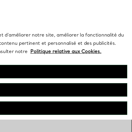
s et exclusivités de la Maison.
Contactez-nous
Connectez-vous
t d’améliorer notre site, améliorer la fonctionnalité du
 contenu pertinent et personnalisé et des publicités.
nsulter notre
Politique relative aux Cookies.