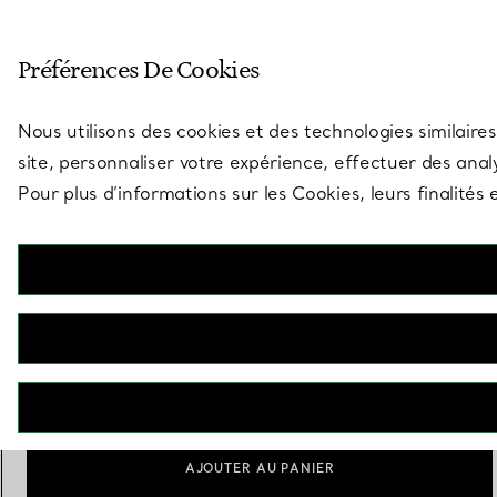
Entrez dans l’univers de Tiff
Préférences De Cookies
Aller à la page des boutiques
Nous utilisons des cookies et des technologies similaires
site, personnaliser votre expérience, effectuer des analy
Pour plus d’informations sur les Cookies, leurs finalité
Elsa Peretti®
Bague fendue en or jaune 18 carats et diamants
€ 7.500
Taille
Guide des tailles
sélectionnés
4
5
6
7
8
AJOUTER AU PANIER