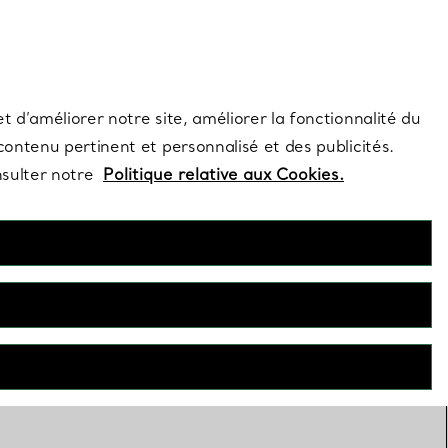
s et exclusivités de la Maison.
Contactez-nous
Connectez-vous
t d’améliorer notre site, améliorer la fonctionnalité du
 contenu pertinent et personnalisé et des publicités.
nsulter notre
Politique relative aux Cookies.