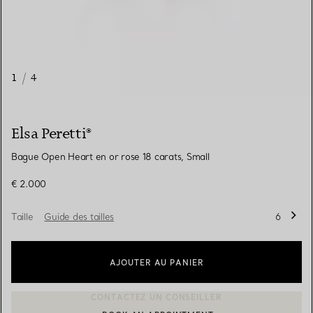
1
/
4
Elsa Peretti®
Bague Open Heart en or rose 18 carats, Small
€ 2.000
Taille
Guide des tailles
6
AJOUTER AU PANIER
BOOK AN APPOINTMENT