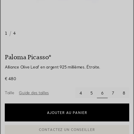
1
/
4
Paloma Picasso®
Alliance Olive Leaf en argent 925 millièmes. Étroite.
€ 480
Taille
Guide des tailles
sélectionnés
4
5
6
7
8
AJOUTER AU PANIER