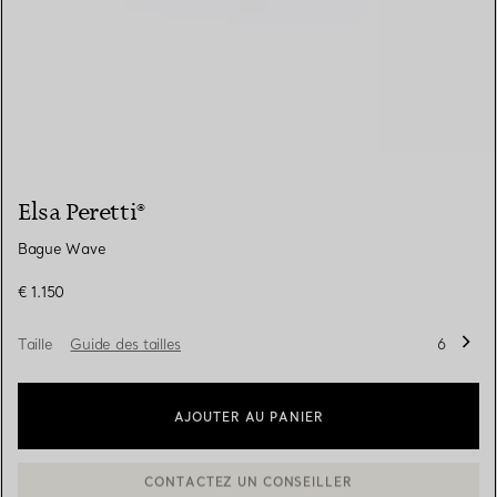
Elsa Peretti®
Bague Wave
€ 1.150
Taille
Guide des tailles
6
AJOUTER AU PANIER
BOOK AN APPOINTMENT