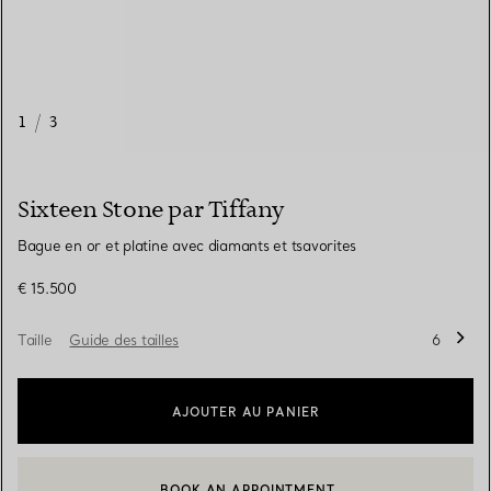
1
/
3
Sixteen Stone par Tiffany
Bague en or et platine avec diamants et tsavorites
€ 15.500
Taille
Guide des tailles
6
AJOUTER AU PANIER
BOOK AN APPOINTMENT