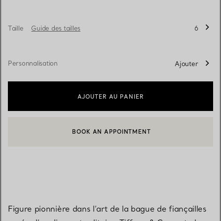
Taille
Guide des tailles
6
Personnalisation
Ajouter
AJOUTER AU PANIER
BOOK AN APPOINTMENT
CONTACTER UN CONSEILLER CLIENT OU PRENDRE RENDEZ-V
Figure pionnière dans l’art de la bague de fiançailles