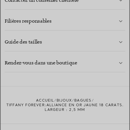
Contactez un conseiller clientèle
EN SAVOIR PLUS
Filières responsables
Guide des tailles
CONTACTEZ-NOUS
EN SAVOIR PLUS
Rendez-vous dans une boutique
EN SAVOIR PLUS
ACCUEIL
BIJOUX
BAGUES
TROUVEZ LA BOUTIQUE LA PLUS PROCHE
TIFFANY FOREVER:ALLIANCE EN OR JAUNE 18 CARATS.
LARGEUR : 2,5 MM