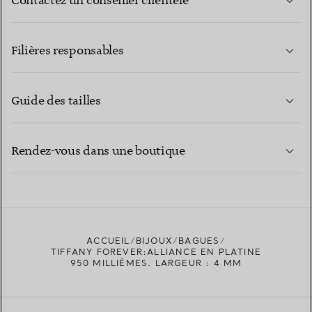
Contactez un conseiller clientèle
EN SAVOIR PLUS
Filières responsables
Guide des tailles
CONTACTEZ-NOUS
EN SAVOIR PLUS
Rendez-vous dans une boutique
EN SAVOIR PLUS
ACCUEIL
BIJOUX
BAGUES
TROUVEZ LA BOUTIQUE LA PLUS PROCHE
TIFFANY FOREVER:ALLIANCE EN PLATINE
950 MILLIÈMES. LARGEUR : 4 MM