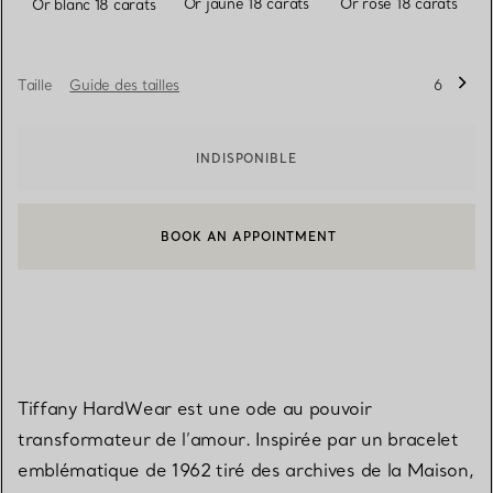
Or jaune 18 carats
Or rose 18 carats
Or blanc 18 carats
Taille
Guide des tailles
6
INDISPONIBLE
BOOK AN APPOINTMENT
CONTACTER UN CONSEILLER CLIENT OU PRENDRE RENDEZ-V
Tiffany HardWear est une ode au pouvoir
transformateur de l’amour. Inspirée par un bracelet
emblématique de 1962 tiré des archives de la Maison,