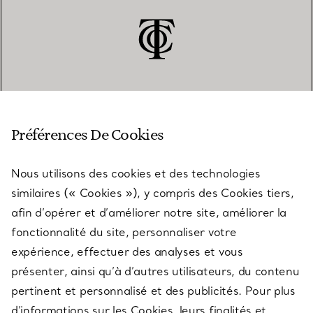
SERVICE CLIENT
Préférences De Cookies
Nous utilisons des cookies et des technologies
SERVICES
similaires (« Cookies »), y compris des Cookies tiers,
afin d’opérer et d’améliorer notre site, améliorer la
fonctionnalité du site, personnaliser votre
À PROPOS
expérience, effectuer des analyses et vous
présenter, ainsi qu’à d’autres utilisateurs, du contenu
pertinent et personnalisé et des publicités. Pour plus
QUESTIONS LÉGALES
d’informations sur les Cookies, leurs finalités et