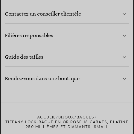
Contactez un conseiller clientèle
EN SAVOIR PLUS
Filières responsables
Guide des tailles
CONTACTEZ-NOUS
EN SAVOIR PLUS
Rendez-vous dans une boutique
EN SAVOIR PLUS
ACCUEIL
BIJOUX
BAGUES
TROUVEZ LA BOUTIQUE LA PLUS PROCHE
TIFFANY LOCK:BAGUE EN OR ROSE 18 CARATS, PLATINE
950 MILLIÈMES ET DIAMANTS, SMALL