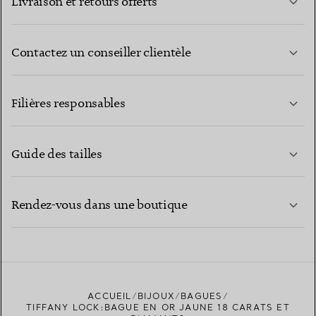
Livraison et retours offerts
Contactez un conseiller clientèle
EN SAVOIR PLUS
Filières responsables
Guide des tailles
CONTACTEZ-NOUS
EN SAVOIR PLUS
Rendez-vous dans une boutique
EN SAVOIR PLUS
ACCUEIL
BIJOUX
BAGUES
TROUVEZ LA BOUTIQUE LA PLUS PROCHE
TIFFANY LOCK:BAGUE EN OR JAUNE 18 CARATS ET