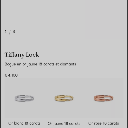
1
/
6
Tiffany Lock
Bague en or jaune 18 carats et diamants
€ 4.100
sélectionnés
Or blanc 18 carats
Or rose 18 carats
Or jaune 18 carats