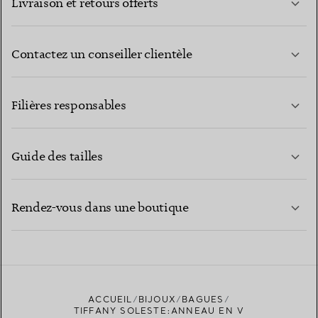
Livraison et retours offerts
Contactez un conseiller clientèle
EN SAVOIR PLUS
Filières responsables
Guide des tailles
CONTACTEZ-NOUS
EN SAVOIR PLUS
Rendez-vous dans une boutique
EN SAVOIR PLUS
ACCUEIL
BIJOUX
BAGUES
TROUVEZ LA BOUTIQUE LA PLUS PROCHE
TIFFANY SOLESTE:ANNEAU EN V