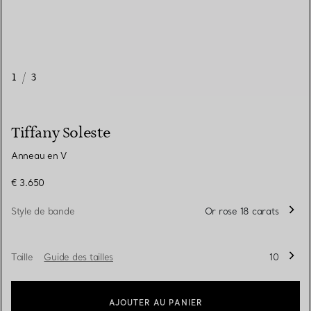
1
/
3
Tiffany Soleste
Anneau en V
€ 3.650
Style de bande
Or rose 18 carats
Taille
Guide des tailles
10
AJOUTER AU PANIER