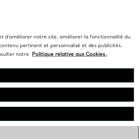
s et exclusivités de la Maison.
Contactez-nous
Connectez-vous
t d’améliorer notre site, améliorer la fonctionnalité du
 contenu pertinent et personnalisé et des publicités.
nsulter notre
Politique relative aux Cookies.