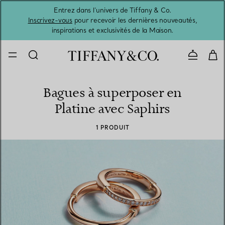
Entrez dans l’univers de Tiffany & Co.
L’été 
Inscrivez-vous
pour recevoir les dernières nouveautés,
inspirations et exclusivités de la Maison.
Contacte
Bagues à superposer en
Platine avec Saphirs
1 PRODUIT