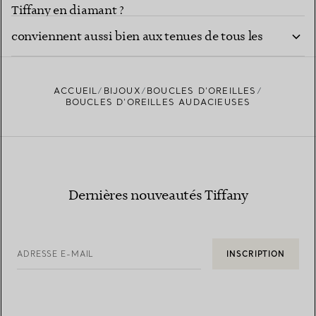
Quels styles de boucles d’oreilles de caractère
Tiffany en diamant ?
conviennent aussi bien aux tenues de tous les
jours qu’aux événements formels ?
ACCUEIL
BIJOUX
BOUCLES D’OREILLES
BOUCLES D’OREILLES AUDACIEUSES
Dernières nouveautés Tiffany
ADRESSE E-MAIL
INSCRIPTION