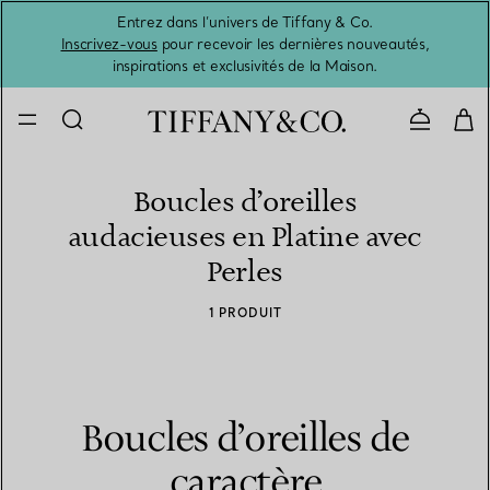
Entrez dans l’univers de Tiffany & Co.
L’été 
Inscrivez-vous
pour recevoir les dernières nouveautés,
inspirations et exclusivités de la Maison.
Contacte
Boucles d’oreilles
audacieuses en Platine avec
Perles
1 PRODUIT
Boucles d’oreilles de
caractère