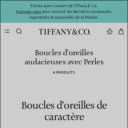
Entrez dans l’univers de Tiffany & Co.
L’été 
Inscrivez-vous
pour recevoir les dernières nouveautés,
inspirations et exclusivités de la Maison.
Contacte
Boucles d’oreilles
audacieuses avec Perles
4 PRODUITS
Boucles d’oreilles de
caractère