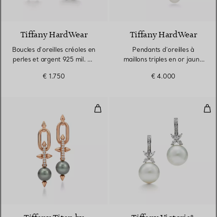
Tiffany HardWear
Tiffany HardWear
Boucles d’oreilles créoles en
Pendants d’oreilles à
perles et argent 925 mil. en
maillons triples en or jaune
argent 925 millièmes
18 carats et perles d’eau
€ 1.750
€ 4.000
douce
Boucles d’oreilles Perles de Tahit
Bouc