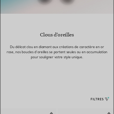
Clous d’oreilles
Du délicat clou en diamant aux créations de caractère en or
rose, nos boucles d’oreilles se portent seules ou en accumulation
pour souligner votre style unique.
FILTRES
Color by The Yard Boucles d'oreil
Bouc