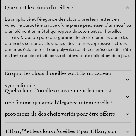
Que sont les clous d’oreilles ?
La simplicité et l’élégance des clous d’oreilles mettent en
valeur le caractère unique d’une pierre précieuse, d’un motif ou
d’un élément en métal qui repose directement sur l’oreille.
Tiffany & Co. propose une gamme de clous d’oreilles dont des
diamants solitaires classiques, des formes expressives et des
gemmes éclatantes. Leur polyvalence et leur présence discrète
en font une pièce indispensable dans toute collection de bijoux.
En quoi les clous d’oreilles sont-ils un cadeau
symbolique ?
Quels clous d’oreilles conviennent le mieux à
Les clous d’oreilles Tiffany & Co. ornés de pierres
une femme qui aime l’élégance intemporelle ?
proposent-ils des choix variés pour être offerts
En quoi les clous d’oreilles cœur Return to
en cadeau ?
Tiffany™ et les clous d’oreilles T par Tiffany sont-