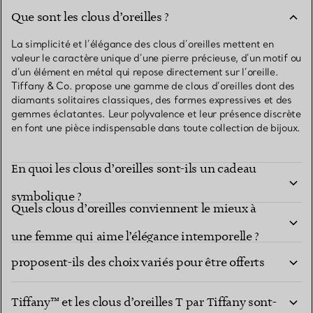
Que sont les clous d’oreilles ?
La simplicité et l’élégance des clous d’oreilles mettent en
valeur le caractère unique d’une pierre précieuse, d’un motif ou
d’un élément en métal qui repose directement sur l’oreille.
Tiffany & Co. propose une gamme de clous d’oreilles dont des
diamants solitaires classiques, des formes expressives et des
gemmes éclatantes. Leur polyvalence et leur présence discrète
en font une pièce indispensable dans toute collection de bijoux.
En quoi les clous d’oreilles sont-ils un cadeau
symbolique ?
Quels clous d’oreilles conviennent le mieux à
Les clous d’oreilles Tiffany & Co. ornés de pierres
une femme qui aime l’élégance intemporelle ?
proposent-ils des choix variés pour être offerts
En quoi les clous d’oreilles cœur Return to
en cadeau ?
Tiffany™ et les clous d’oreilles T par Tiffany sont-